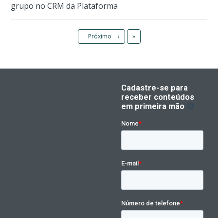
grupo no CRM da Plataforma
Último
Próximo
›
»