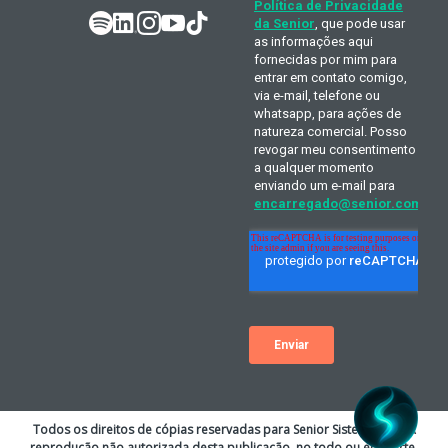
Todos os direitos de cópias reservadas para Senior Sistemas S.A. A
reprodução não autorizada desta publicação, no todo ou em parte,