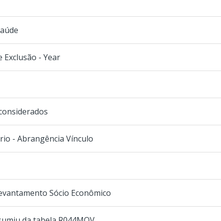
Saúde
 Exclusão - Year
 considerados
rio - Abrangência Vínculo
Levantamento Sócio Econômico
o sumiu da tabela R044MOV