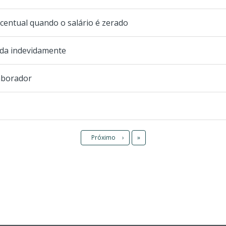
rcentual quando o salário é zerado
ada indevidamente
aborador
Último
Próximo
›
»