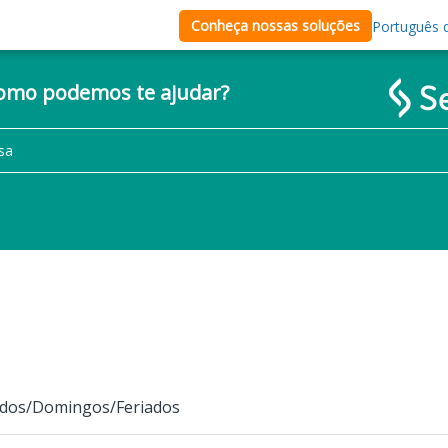
Conheça nossas soluções
Português d
como podemos te ajudar?
bados/Domingos/Feriados