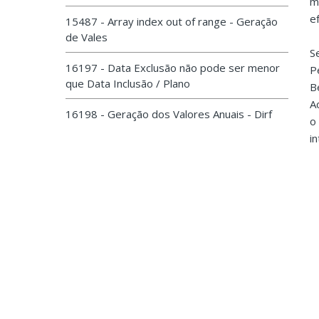
m
e
15487 - Array index out of range - Geração
de Vales
S
16197 - Data Exclusão não pode ser menor
P
que Data Inclusão / Plano
B
A
16198 - Geração dos Valores Anuais - Dirf
o
i