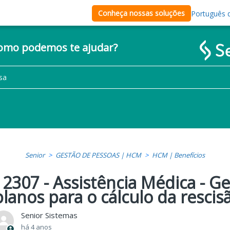
Conheça nossas soluções
Português d
como podemos te ajudar?
Senior
GESTÃO DE PESSOAS | HCM
HCM | Benefícios
12307 - Assistência Médica - Ge
planos para o cálculo da rescis
Senior Sistemas
há 4 anos