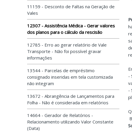
11159 - Desconto de Faltas na Geração de
Vales
P
12307 - Assistência Médica - Gerar valores
h
dos planos para o cálculo da rescisão
r
s
12785 - Erro ao gerar relatório de Vale
d
Transporte - Não foi possível gravar
r
informações
E
13544 - Parcelas de empréstimo
-
consignado inseridas em tela customizada
v
não integram
-
13672 - Abrangência de Lançamentos para
p
Folha - Não é considerada em relatórios
Q
14664 - Gerador de Relatórios -
B
Relacionamento utilizando Valor Constante
S
(Data)