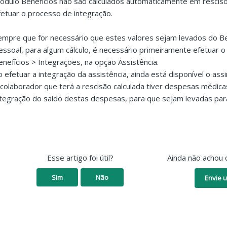
ódulo Benefícios não são calculados automaticamente em rescis
fetuar o processo de integração.
empre que for necessário que estes valores sejam levados do Be
essoal, para algum cálculo, é necessário primeiramente efetuar 
enefícios > Integrações, na opção Assistência.
o efetuar a integração da assistência, ainda está disponível o as
 colaborador que terá a rescisão calculada tiver despesas médica
ntegração do saldo destas despesas, para que sejam levadas para 
Esse artigo foi útil?
Ainda não achou 
Sim
Não
Envie u