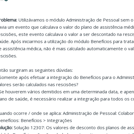
roblema:
Utilizávamos o módulo Administração de Pessoal sem o 
avia um evento que calculava o valor do plano de assistência méd
escisões, este evento calculava o valor a ser descontado na resc
aúde. Após iniciarmos a utilização do módulo Benefícios para tr
e assistência médica, não é mais calculado automaticamente o va
escisões.
ntão surgiram as seguintes dúvidas:
 Somente após efetuar a integração do Benefícios para o Adminis
alores serão calculados nas rescisões?
 Se houverem vários demitidos em uma determinada data, e ape
lano de saúde, é necessário realizar a integração para todos os 
uando ocorre / onde se aplica: Administração de Pessoal: Colabo
enefícios: Benefícios > Integrações
olução:
Solução 12307: Os valores de desconto dos planos de ass