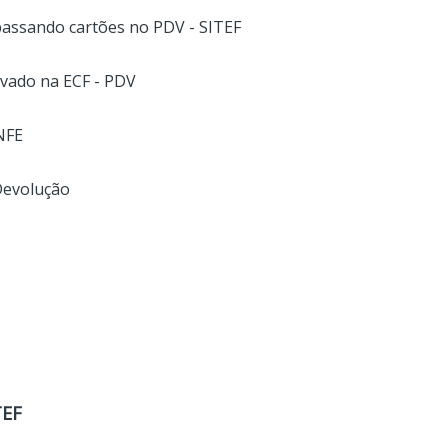
passando cartões no PDV - SITEF
avado na ECF - PDV
NFE
Devolução
TEF