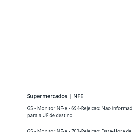
Supermercados | NFE
GS - Monitor NF-e - 694-Rejeicao: Nao informa
para a UF de destino
GS - Monitor NF-e - 703-Rejeicao: Data-Hora de