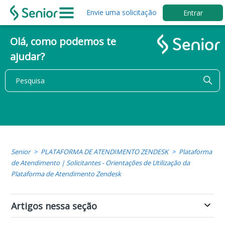
Envie uma solicitação
Entrar
Olá, como podemos te
ajudar?
Senior
PLATAFORMA DE ATENDIMENTO ZENDESK
Plataforma
de Atendimento | Solicitantes - Orientações de Utilização da
Plataforma de Atendimento Zendesk
Artigos nessa seção