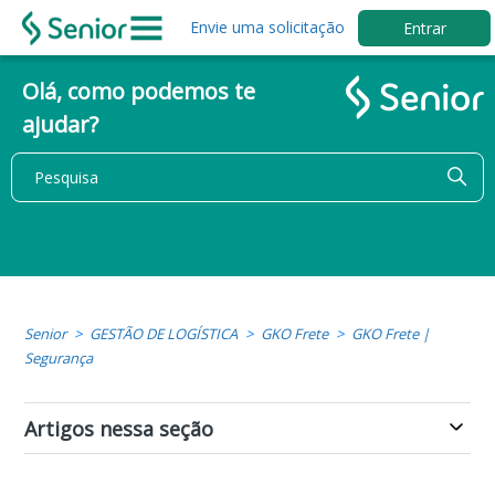
Envie uma solicitação
Entrar
Olá, como podemos te
ajudar?
Senior
GESTÃO DE LOGÍSTICA
GKO Frete
GKO Frete |
Segurança
Artigos nessa seção