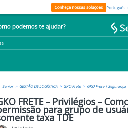
Conheça nossas soluções
Português d
como podemos te ajudar?
Senior
GESTÃO DE LOGÍSTICA
GKO Frete
GKO Frete | Segurança
GKO FRETE – Privilégios – Como
permissão para grupo de usuár
somente taxa TDE
Layla Leite