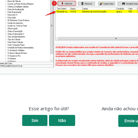
Esse artigo foi útil?
Ainda não achou 
Sim
Não
Envie u