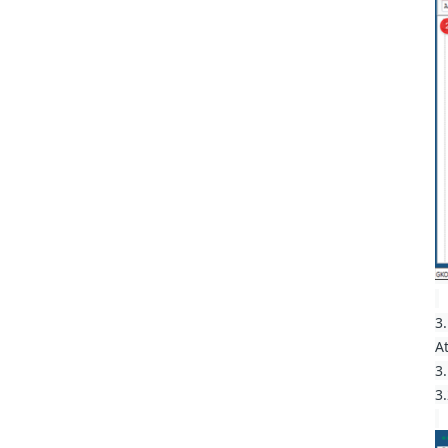
3
A
3
3