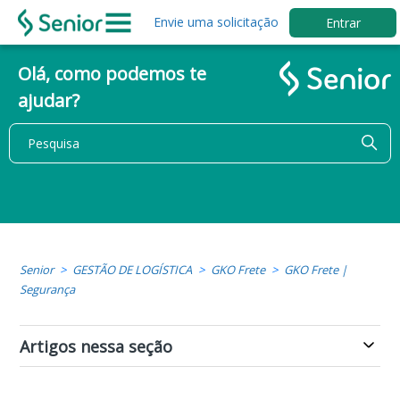
Envie uma solicitação
Entrar
Olá, como podemos te
ajudar?
Senior
GESTÃO DE LOGÍSTICA
GKO Frete
GKO Frete |
Segurança
Artigos nessa seção