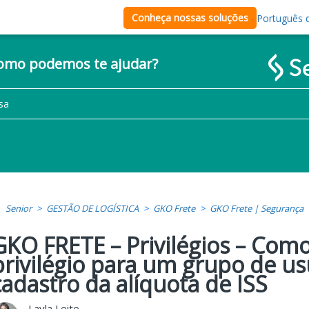
Conheça nossas soluções
Português d
como podemos te ajudar?
Senior
GESTÃO DE LOGÍSTICA
GKO Frete
GKO Frete | Segurança
GKO FRETE – Privilégios – Com
privilégio para um grupo de usu
cadastro da alíquota de ISS
Layla Leite