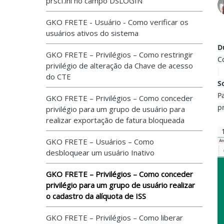
prscf.ini no campo DSLOGIN
GKO FRETE - Usuário - Como verificar os
usuários ativos do sistema
D
GKO FRETE – Privilégios – Como restringir
C
privilégio de alteração da Chave de acesso
do CTE
S
P
GKO FRETE – Privilégios – Como conceder
p
privilégio para um grupo de usuário para
realizar exportação de fatura bloqueada
1
GKO FRETE – Usuários – Como
desbloquear um usuário Inativo
GKO FRETE – Privilégios – Como conceder
privilégio para um grupo de usuário realizar
o cadastro da alíquota de ISS
GKO FRETE – Privilégios – Como liberar