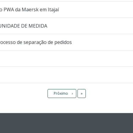
 PWA da Maersk em Itajaí
 UNIDADE DE MEDIDA
ocesso de separação de pedidos
Último
Próximo
›
»