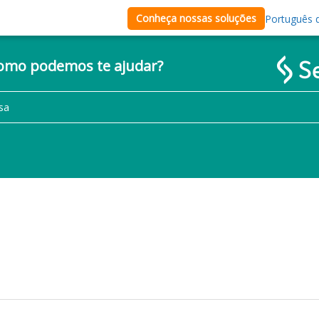
Conheça nossas soluções
Português d
como podemos te ajudar?