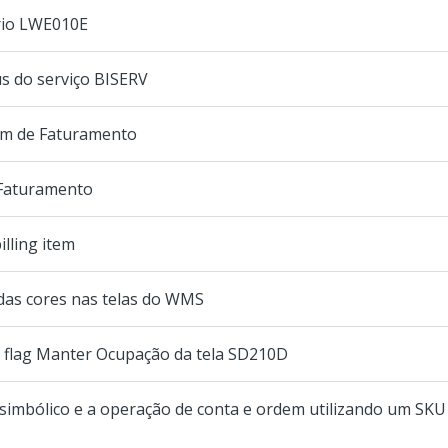
rio LWE010E
us do serviço BISERV
em de Faturamento
 Faturamento
illing item
das cores nas telas do WMS
o flag Manter Ocupação da tela SD210D
simbólico e a operação de conta e ordem utilizando um SKU