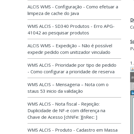
ALCIS WMS - Configuração - Como efetuar a
limpeza de cache do Java
D
WMS ALCIS - SD340 Produtos - Erro APG-
C
41042 ao pesquisar produtos
S
ALCIS WMS – Expedição – Não é possível
P
expedir pedido com unitizador vinculado
1
WMS ALCIS - Prioridade por tipo de pedido
- Como configurar a prioridade de reserva
WMS ALCIS – Mensageria – Nota com o
staus 53 inicio da validação
WMS ALCIS - Nota fiscal - Rejeição:
Duplicidade de NF-e com diferença na
Chave de Acesso [chNFe: ][nRec: ]
WMS ALCIS - Produto - Cadastro em Massa