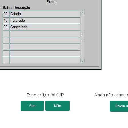
Esse artigo foi útil?
Ainda não achou 
Sim
Não
Envie u