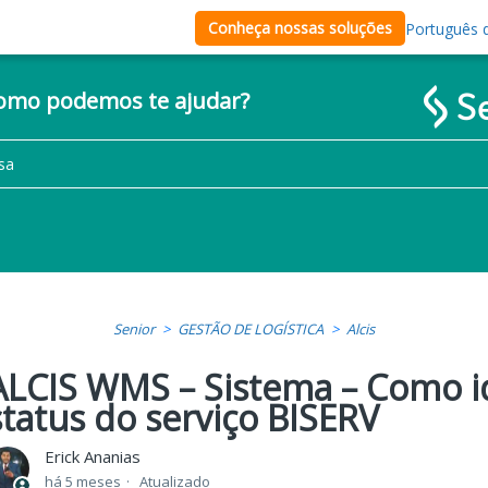
Conheça nossas soluções
Português d
como podemos te ajudar?
Senior
GESTÃO DE LOGÍSTICA
Alcis
ALCIS WMS – Sistema – Como id
status do serviço BISERV
Erick Ananias
há 5 meses
Atualizado