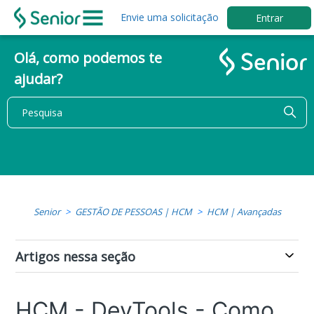
Envie uma solicitação
Entrar
Olá, como podemos te
ajudar?
Senior
GESTÃO DE PESSOAS | HCM
HCM | Avançadas
Artigos nessa seção
HCM - DevTools - Como