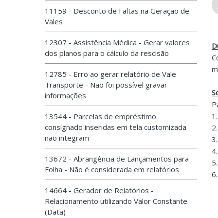
11159 - Desconto de Faltas na Geração de
Vales
12307 - Assistência Médica - Gerar valores
D
dos planos para o cálculo da rescisão
C
m
12785 - Erro ao gerar relatório de Vale
Transporte - Não foi possível gravar
S
informações
P
1
13544 - Parcelas de empréstimo
consignado inseridas em tela customizada
2
não integram
3
4
13672 - Abrangência de Lançamentos para
5
Folha - Não é considerada em relatórios
6
14664 - Gerador de Relatórios -
Relacionamento utilizando Valor Constante
(Data)