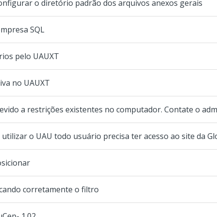
figurar o diretório padrão dos arquivos anexos gerais
 empresa SQL
órios pelo UAUXT
tiva no UAUXT
vido a restrições existentes no computador. Contate o adm
tilizar o UAU todo usuário precisa ter acesso ao site da Gl
osicionar
cando corretamente o filtro
uCep- 1.02