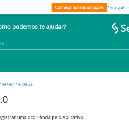
Conheça nossas soluções
Português d
como podemos te ajudar?
ma Fácil | Audit 2.0
.0
egistrar uma ocorrência pelo Aplicativo