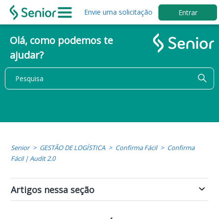
Envie uma solicitação
Entrar
Olá, como podemos te
ajudar?
Senior
GESTÃO DE LOGÍSTICA
Confirma Fácil
Confirma
Fácil | Audit 2.0
Artigos nessa seção