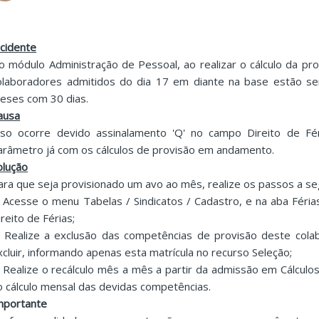
ncidente
o módulo Administração de Pessoal, ao realizar o cálculo da pro
olaboradores admitidos do dia 17 em diante na base estão se
eses com 30 dias.
ausa
sso ocorre devido assinalamento 'Q' no campo Direito de Fér
arâmetro já com os cálculos de provisão em andamento.
olução
ara que seja provisionado um avo ao mês, realize os passos a seg
. Acesse o menu Tabelas / Sindicatos / Cadastro, e na aba Féria
ireito de Férias;
. Realize a exclusão das competências de provisão deste colab
xcluir, informando apenas esta matrícula no recurso Seleção;
. Realize o recálculo mês a mês a partir da admissão em Cálculos
o cálculo mensal das devidas competências.
mportante