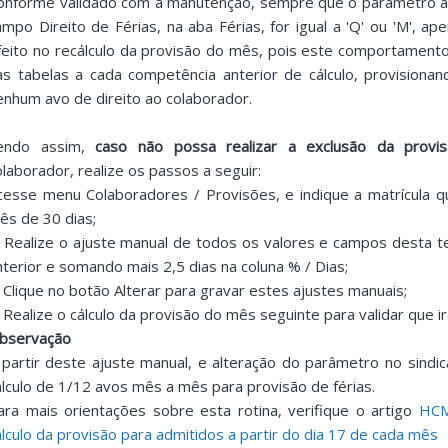
onforme validado com a manutenção, sempre que o parâmetro ante
ampo Direito de Férias, na aba Férias, for igual a 'Q' ou 'M', ape
feito no recálculo da provisão do mês, pois este comportament
as tabelas a cada competência anterior de cálculo, provision
enhum avo de direito ao colaborador.
endo assim,
caso não possa realizar a exclusão da provi
olaborador, realize os passos a seguir:
cesse menu Colaboradores / Provisões, e indique a matrícula q
ês de 30 dias;
. Realize o ajuste manual de todos os valores e campos desta t
nterior e somando mais 2,5 dias na coluna % / Dias;
. Clique no botão Alterar para gravar estes ajustes manuais;
. Realize o cálculo da provisão do mês seguinte para validar que i
bservação
 partir deste ajuste manual, e alteração do parâmetro no sindic
álculo de 1/12 avos mês a mês para provisão de férias.
ara mais orientações sobre esta rotina, verifique o artigo
HCM
álculo da provisão para admitidos a partir do dia 17 de cada mês