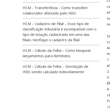
C
c
HCM - Transferência - Como transferir
e
colaborador afastado pelo INSS
n
HCM – Cadastro de Filial – Esse tipo de
n
classificação tributária é incompatível com o
tipo de lotação cadastrado em uma das
S
filiais. Verifique o cadastro da filial
c
A
HCM – Cálculo da Folha – Como bloquear
m
lançamentos para demitidos
1
a
HCM – Cálculo da Folha – Devolução de
2
INSS sendo calculado indevidamente
3
O
A
c
P
c