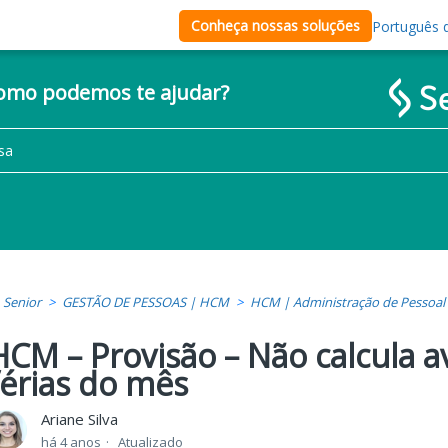
Conheça nossas soluções
Português d
como podemos te ajudar?
Senior
GESTÃO DE PESSOAS | HCM
HCM | Administração de Pessoal
HCM – Provisão – Não calcula a
férias do mês
Ariane Silva
há 4 anos
Atualizado