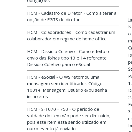
obrigações
HCM - Cadastro de Diretor - Como alterar a
opção de FGTS de diretor
I
N
HCM - Colaboradores - Como cadastrar um
c
colaborador em regime de home office
m
C
HCM - Dissídio Coletivo - Como é feito o
I
envio das folhas tipo 13 e 14 referente
p
Dissídio Coletivo para o eSocial
S
P
HCM - eSocial - O WS retornou uma
1
mensagem sem identificador. Código:
10014, Mensagem: Usuário e/ou senha
D
incorretos
2
E
HCM - S-1070 - 750 - O período de
3
validade do item não pode ser diminuído,
n
pois este item está sendo utilizado em
I
outro evento já enviado