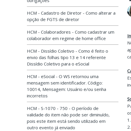
obrigações
HCM - Cadastro de Diretor - Como alterar a
opção de FGTS de diretor
HCM - Colaboradores - Como cadastrar um
I
colaborador em regime de home office
N
a
HCM - Dissídio Coletivo - Como é feito o
c
envio das folhas tipo 13 e 14 referente
Dissídio Coletivo para o eSocial
C
HCM - eSocial - O WS retornou uma
E
mensagem sem identificador. Código:
i
10014, Mensagem: Usuário e/ou senha
incorretos
S
P
HCM - S-1070 - 750 - O período de
o
validade do item não pode ser diminuído,
1
pois este item está sendo utilizado em
2
outro evento já enviado