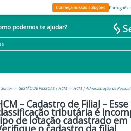
Conheça nossas soluções
Português d
como podemos te ajudar?
Senior
GESTÃO DE PESSOAS | HCM
HCM | Administração de Pessoal
HCM – Cadastro de Filial – Esse
classificação tributária é inco
tipo de lotação cadastrado em u
Verifique o cadastro da filial