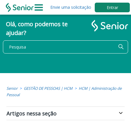
Envie uma solicitação
Entrar
Olá, como podemos te
ajudar?
Senior
GESTÃO DE PESSOAS | HCM
HCM | Administração de
Pessoal
Artigos nessa seção