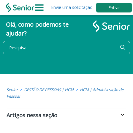
Envie uma solicitação
Entrar
Olá, como podemos te
ajudar?
Senior
GESTÃO DE PESSOAS | HCM
HCM | Administração de
Pessoal
Artigos nessa seção