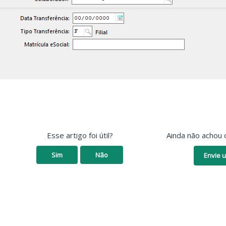
Esse artigo foi útil?
Ainda não achou 
Sim
Não
Envie u