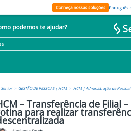
Conheça nossas soluções
Português d
como podemos te ajudar?
Senior
GESTÃO DE PESSOAS | HCM
HCM | Administração de Pessoal
HCM – Transferência de Filial –
rotina para realizar transferên
descentralizada
Alexkesia Regis