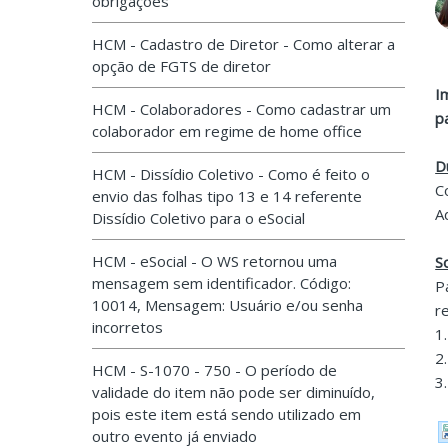
obrigações
HCM - Cadastro de Diretor - Como alterar a
opção de FGTS de diretor
I
HCM - Colaboradores - Como cadastrar um
p
colaborador em regime de home office
D
HCM - Dissídio Coletivo - Como é feito o
C
envio das folhas tipo 13 e 14 referente
A
Dissídio Coletivo para o eSocial
HCM - eSocial - O WS retornou uma
S
mensagem sem identificador. Código:
P
10014, Mensagem: Usuário e/ou senha
r
incorretos
1
2
HCM - S-1070 - 750 - O período de
3
validade do item não pode ser diminuído,
pois este item está sendo utilizado em
outro evento já enviado