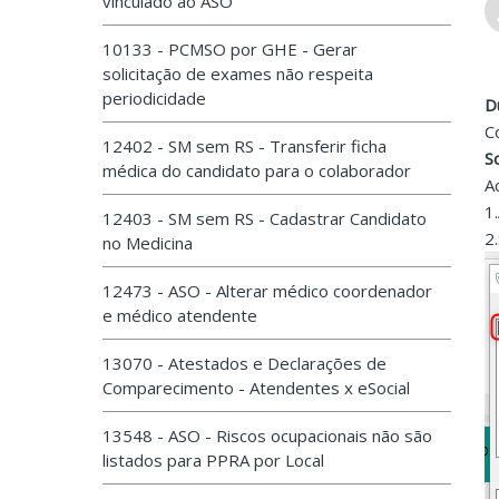
vinculado ao ASO
10133 - PCMSO por GHE - Gerar
solicitação de exames não respeita
periodicidade
D
C
12402 - SM sem RS - Transferir ficha
S
médica do candidato para o colaborador
A
1
12403 - SM sem RS - Cadastrar Candidato
2
no Medicina
12473 - ASO - Alterar médico coordenador
e médico atendente
13070 - Atestados e Declarações de
Comparecimento - Atendentes x eSocial
13548 - ASO - Riscos ocupacionais não são
listados para PPRA por Local