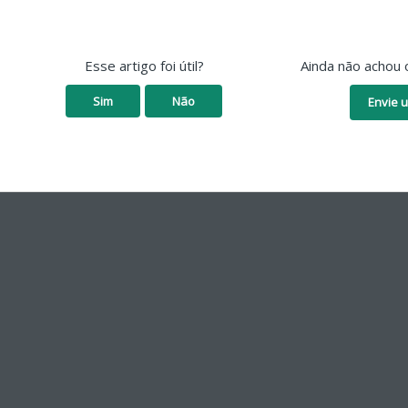
Esse artigo foi útil?
Ainda não achou 
Sim
Não
Envie u