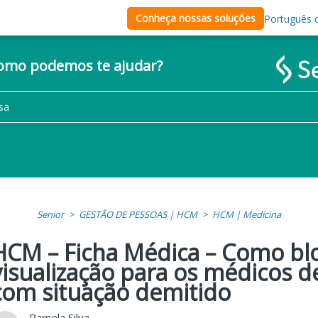
Conheça nossas soluções
Português d
como podemos te ajudar?
Senior
GESTÃO DE PESSOAS | HCM
HCM | Medicina
HCM – Ficha Médica – Como bl
visualização para os médicos d
com situação demitido
Pamela Silva