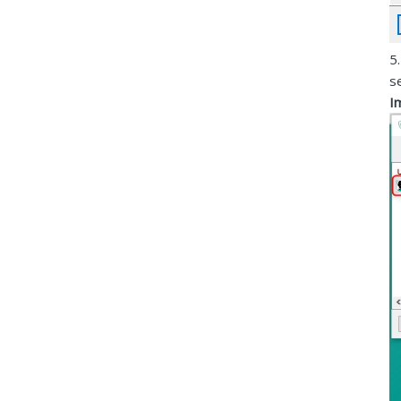
5
s
I