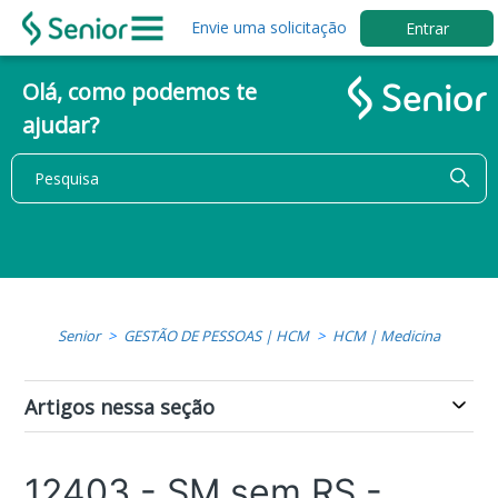
Envie uma solicitação
Entrar
Olá, como podemos te
ajudar?
Senior
GESTÃO DE PESSOAS | HCM
HCM | Medicina
Artigos nessa seção
12403 - SM sem RS -