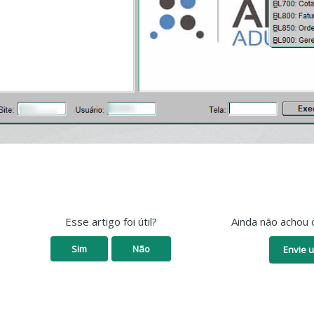
Esse artigo foi útil?
Ainda não achou 
Sim
Não
Envie u