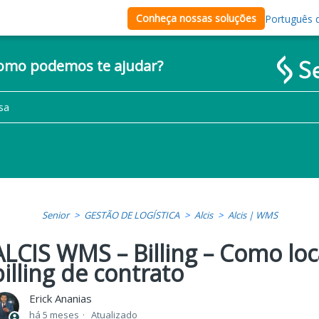
Conheça nossas soluções
Português d
como podemos te ajudar?
Senior
GESTÃO DE LOGÍSTICA
Alcis
Alcis | WMS
ALCIS WMS – Billing – Como loca
billing de contrato
Erick Ananias
há 5 meses
Atualizado