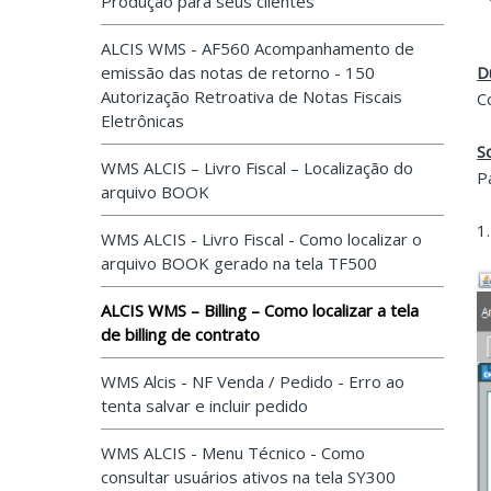
Produção para seus clientes
ALCIS WMS - AF560 Acompanhamento de
emissão das notas de retorno - 150
D
Autorização Retroativa de Notas Fiscais
C
Eletrônicas
S
WMS ALCIS – Livro Fiscal – Localização do
P
arquivo BOOK
1
WMS ALCIS - Livro Fiscal - Como localizar o
arquivo BOOK gerado na tela TF500
ALCIS WMS – Billing – Como localizar a tela
de billing de contrato
WMS Alcis - NF Venda / Pedido - Erro ao
tenta salvar e incluir pedido
WMS ALCIS - Menu Técnico - Como
consultar usuários ativos na tela SY300