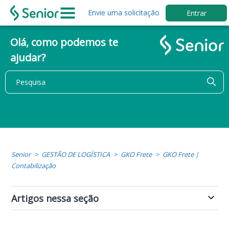
Envie uma solicitação
Entrar
Olá, como podemos te
ajudar?
Senior
GESTÃO DE LOGÍSTICA
GKO Frete
GKO Frete |
Contabilização
Artigos nessa seção