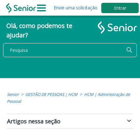
Envie uma solicitação
Entrar
Olá, como podemos te
ajudar?
Senior
GESTÃO DE PESSOAS | HCM
HCM | Administração de
Pessoal
Artigos nessa seção