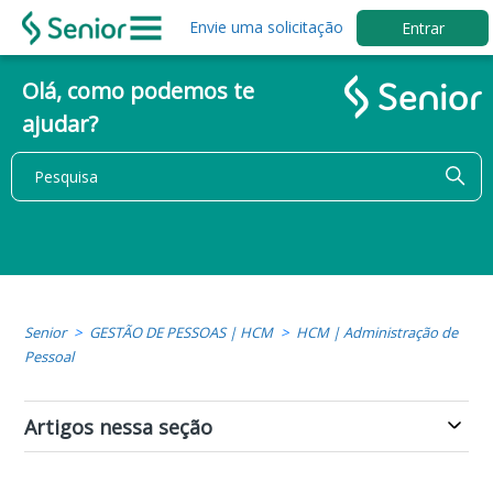
Envie uma solicitação
Entrar
Olá, como podemos te
ajudar?
Senior
GESTÃO DE PESSOAS | HCM
HCM | Administração de
Pessoal
Artigos nessa seção