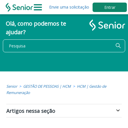
Envie uma solicitação
Entrar
Olá, como podemos te
ajudar?
Senior
GESTÃO DE PESSOAS | HCM
HCM | Gestão de
Remuneração
Artigos nessa seção