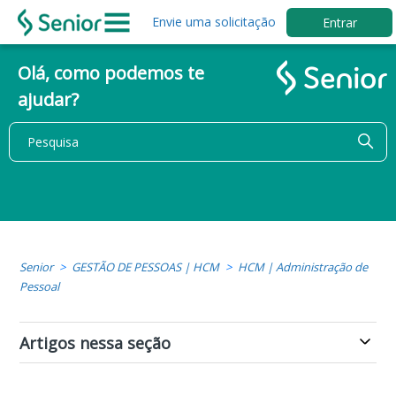
Envie uma solicitação
Entrar
Olá, como podemos te
ajudar?
Senior
GESTÃO DE PESSOAS | HCM
HCM | Administração de
Pessoal
Artigos nessa seção