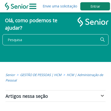
Envie uma solicitação
Entrar
Olá, como podemos te
ajudar?
Senior
GESTÃO DE PESSOAS | HCM
HCM | Administração de
Pessoal
Artigos nessa seção