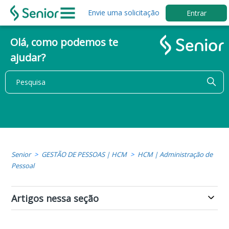
Envie uma solicitação
Entrar
Olá, como podemos te
ajudar?
Senior
GESTÃO DE PESSOAS | HCM
HCM | Administração de
Pessoal
Artigos nessa seção