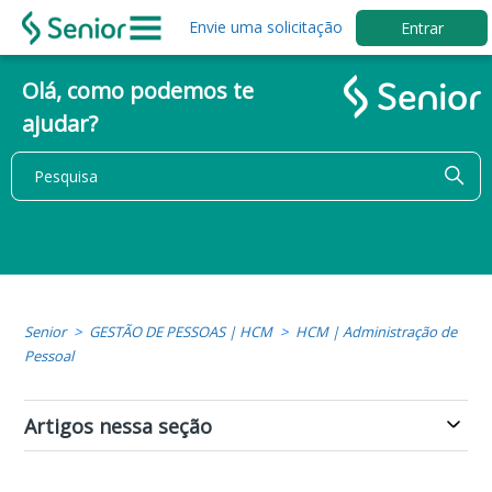
Envie uma solicitação
Entrar
Olá, como podemos te
ajudar?
Senior
GESTÃO DE PESSOAS | HCM
HCM | Administração de
Pessoal
Artigos nessa seção