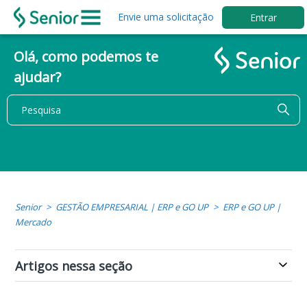
Envie uma solicitação
Entrar
Olá, como podemos te
ajudar?
Senior
GESTÃO EMPRESARIAL | ERP e GO UP
ERP e GO UP |
Mercado
Artigos nessa seção