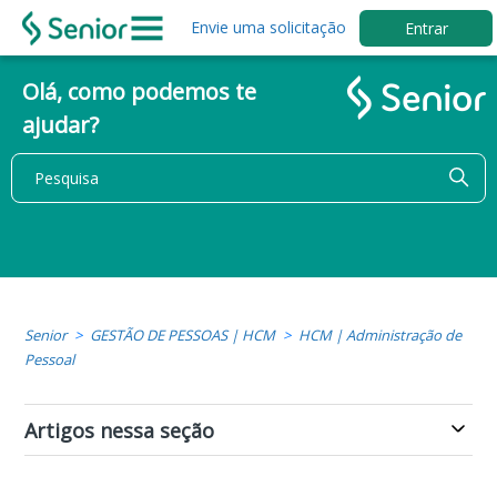
Envie uma solicitação
Entrar
Olá, como podemos te
ajudar?
Senior
GESTÃO DE PESSOAS | HCM
HCM | Administração de
Pessoal
Artigos nessa seção