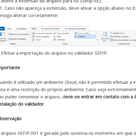
. Altere a extensão do arquivo para RE (Sefip.RE);
.1. Caso não apareça a extensão, deve ativar a opção abaixo no
onsiga alterar corretamente:
. Efetue a importação do arquivo no validador SEFIP.
mportante
uando é utilizado um ambiente Cloud, não é permitido efetuar a in
sta é uma restrição do próprio ambiente. Caso seja extremamente
ão puder renomear o arquivo, d
eve-se entrar em contato com a ár
nstalação do validador.
bservação
 arquivo SEFIP.001 é gerado pelo sistema no momento em que o