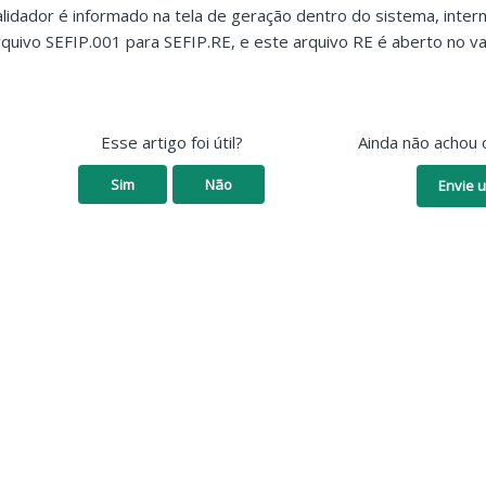
alidador é informado na tela de geração dentro do sistema, inter
rquivo SEFIP.001 para SEFIP.RE, e este arquivo RE é aberto no va
Esse artigo foi útil?
Ainda não achou 
Sim
Não
Envie u