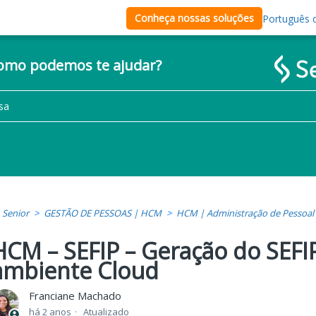
Conheça nossas soluções
Português d
como podemos te ajudar?
Senior
GESTÃO DE PESSOAS | HCM
HCM | Administração de Pessoal
HCM – SEFIP – Geração do SEFI
ambiente Cloud
Franciane Machado
há 2 anos
Atualizado