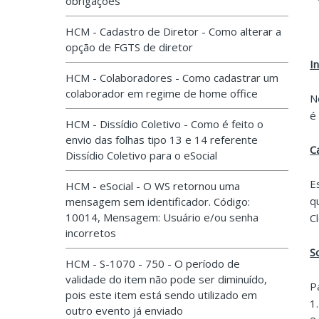
obrigações
HCM - Cadastro de Diretor - Como alterar a
opção de FGTS de diretor
I
HCM - Colaboradores - Como cadastrar um
colaborador em regime de home office
N
é
HCM - Dissídio Coletivo - Como é feito o
envio das folhas tipo 13 e 14 referente
C
Dissídio Coletivo para o eSocial
E
HCM - eSocial - O WS retornou uma
q
mensagem sem identificador. Código:
10014, Mensagem: Usuário e/ou senha
C
incorretos
S
HCM - S-1070 - 750 - O período de
validade do item não pode ser diminuído,
P
pois este item está sendo utilizado em
1
outro evento já enviado