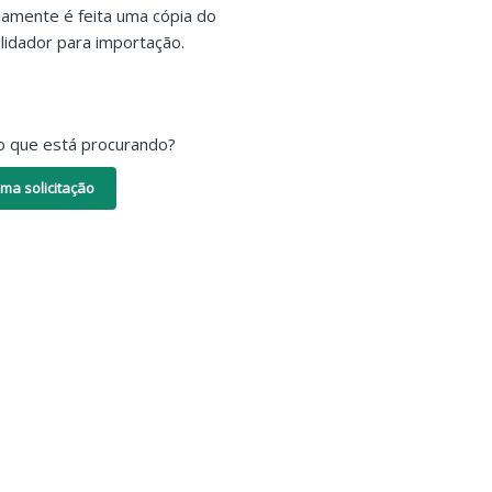
namente é feita uma cópia do
lidador para importação.
o que está procurando?
ma solicitação