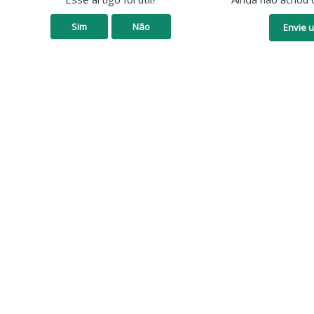
Sim
Não
Envie u