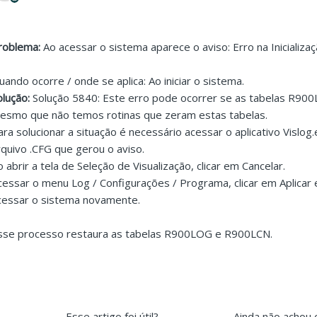
roblema:
Ao acessar o sistema aparece o aviso: Erro na Inicializaçã
uando ocorre / onde se aplica: Ao iniciar o sistema.
olução:
Solução 5840: Este erro pode ocorrer se as tabelas R90
esmo que não temos rotinas que zeram estas tabelas.
ara solucionar a situação é necessário acessar o aplicativo Visl
rquivo .CFG que gerou o aviso.
o abrir a tela de Seleção de Visualização, clicar em Cancelar.
cessar o menu Log / Configurações / Programa, clicar em Aplica
cessar o sistema novamente.
sse processo restaura as tabelas R900LOG e R900LCN.
Esse artigo foi útil?
Ainda não achou 