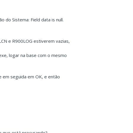
o do Sistema: Field data is null.
0LCN e R900LOG estiverem vazias,
og.exe, logar na base com o mesmo
r e em seguida em OK, e então
o que está procurando?