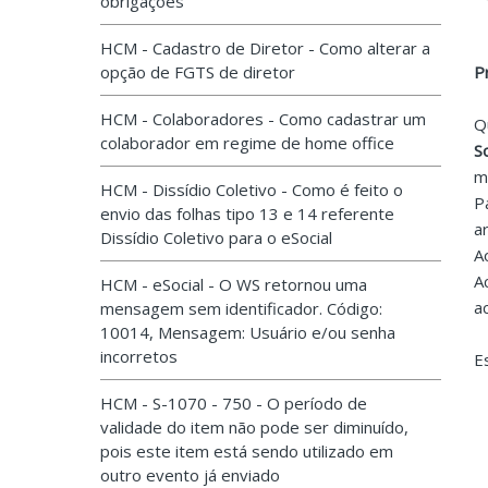
obrigações
HCM - Cadastro de Diretor - Como alterar a
opção de FGTS de diretor
P
HCM - Colaboradores - Como cadastrar um
Q
colaborador em regime de home office
S
m
HCM - Dissídio Coletivo - Como é feito o
P
envio das folhas tipo 13 e 14 referente
a
Dissídio Coletivo para o eSocial
A
A
HCM - eSocial - O WS retornou uma
a
mensagem sem identificador. Código:
10014, Mensagem: Usuário e/ou senha
incorretos
E
HCM - S-1070 - 750 - O período de
validade do item não pode ser diminuído,
pois este item está sendo utilizado em
outro evento já enviado