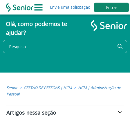
Envie uma solicitação
Entrar
Olá, como podemos te
ajudar?
Senior
GESTÃO DE PESSOAS | HCM
HCM | Administração de
Pessoal
Artigos nessa seção