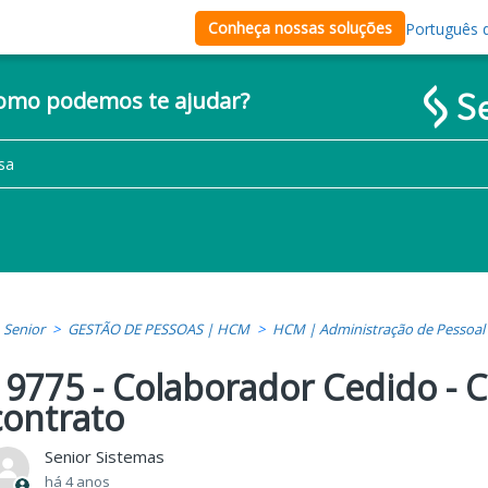
Conheça nossas soluções
Português d
como podemos te ajudar?
Senior
GESTÃO DE PESSOAS | HCM
HCM | Administração de Pessoal
19775 - Colaborador Cedido - 
contrato
Senior Sistemas
há 4 anos