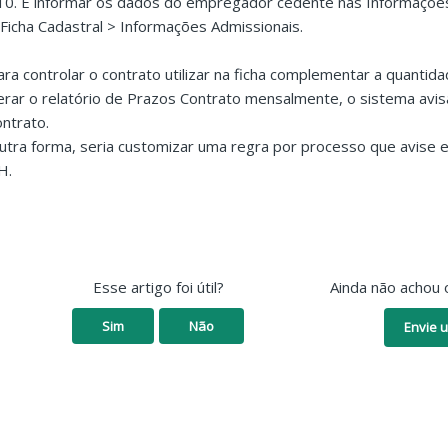
10. E informar os dados do empregador cedente nas Informaçõe
 Ficha Cadastral > Informações Admissionais.
ara controlar o contrato utilizar na ficha complementar a quantid
erar o relatório de Prazos Contrato mensalmente, o sistema avi
ontrato.
utra forma, seria customizar uma regra por processo que avise e
H.
Esse artigo foi útil?
Ainda não achou 
Sim
Não
Envie u