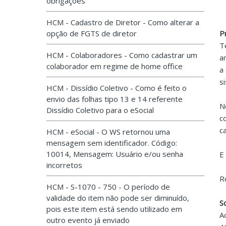
obrigações
HCM - Cadastro de Diretor - Como alterar a
opção de FGTS de diretor
P
T
HCM - Colaboradores - Como cadastrar um
a
colaborador em regime de home office
a
s
HCM - Dissídio Coletivo - Como é feito o
envio das folhas tipo 13 e 14 referente
N
Dissídio Coletivo para o eSocial
c
c
HCM - eSocial - O WS retornou uma
mensagem sem identificador. Código:
10014, Mensagem: Usuário e/ou senha
E
incorretos
R
HCM - S-1070 - 750 - O período de
validade do item não pode ser diminuído,
S
pois este item está sendo utilizado em
A
outro evento já enviado