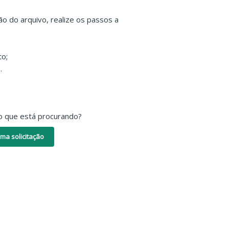
o do arquivo, realize os passos a
to;
.
o que está procurando?
ma solicitação