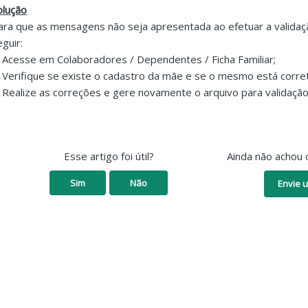
olução
ara que as mensagens não seja apresentada ao efetuar a validaçã
eguir:
. Acesse em Colaboradores / Dependentes / Ficha Familiar;
. Verifique se existe o cadastro da mãe e se o mesmo está corre
. Realize as correções e gere novamente o arquivo para validação
Esse artigo foi útil?
Ainda não achou 
Sim
Não
Envie u