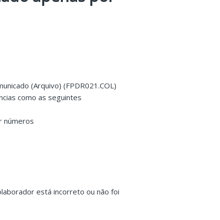
municado (Arquivo) (FPDR021.COL)
ências como as seguintes
or números
aborador está incorreto ou não foi