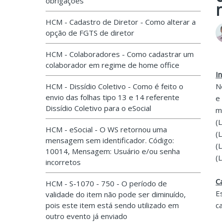
obrigações
HCM - Cadastro de Diretor - Como alterar a
opção de FGTS de diretor
HCM - Colaboradores - Como cadastrar um
colaborador em regime de home office
I
HCM - Dissídio Coletivo - Como é feito o
N
envio das folhas tipo 13 e 14 referente
e
Dissídio Coletivo para o eSocial
m
(
HCM - eSocial - O WS retornou uma
(
mensagem sem identificador. Código:
(
10014, Mensagem: Usuário e/ou senha
(
incorretos
C
HCM - S-1070 - 750 - O período de
E
validade do item não pode ser diminuído,
pois este item está sendo utilizado em
c
outro evento já enviado