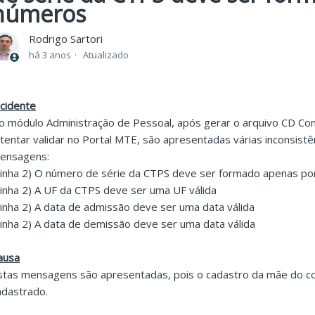
números
Rodrigo Sartori
há 3 anos
Atualizado
ncidente
o módulo Administração de Pessoal, após gerar o arquivo CD Co
 tentar validar no Portal MTE, são apresentadas várias inconsist
ensagens:
Linha 2) O número de série da CTPS deve ser formado apenas p
Linha 2) A UF da CTPS deve ser uma UF válida
Linha 2) A data de admissão deve ser uma data válida
Linha 2) A data de demissão deve ser uma data válida
ausa
stas mensagens são apresentadas, pois o cadastro da mãe do col
adastrado.