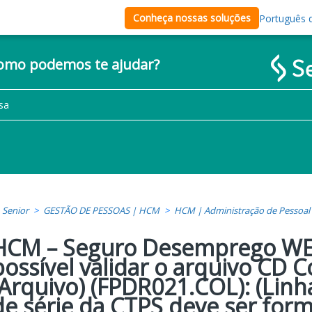
Conheça nossas soluções
Português d
como podemos te ajudar?
Senior
GESTÃO DE PESSOAS | HCM
HCM | Administração de Pessoal
HCM – Seguro Desemprego WEB
possível validar o arquivo CD
(Arquivo) (FPDR021.COL): (Lin
de série da CTPS deve ser for