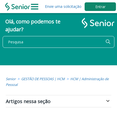
Envie uma solicitação
Entrar
Olá, como podemos te
ajudar?
Senior
GESTÃO DE PESSOAS | HCM
HCM | Administração de
Pessoal
Artigos nessa seção