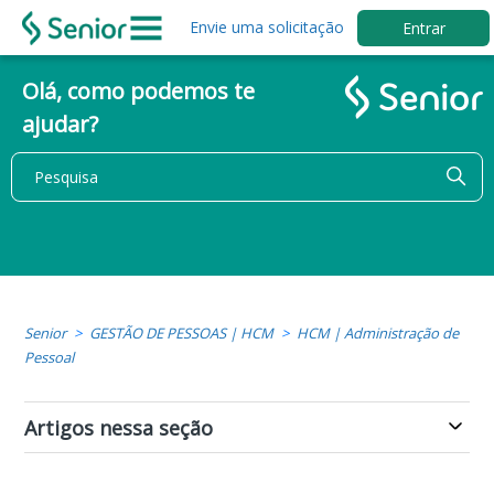
Envie uma solicitação
Entrar
Olá, como podemos te
ajudar?
Senior
GESTÃO DE PESSOAS | HCM
HCM | Administração de
Pessoal
Artigos nessa seção