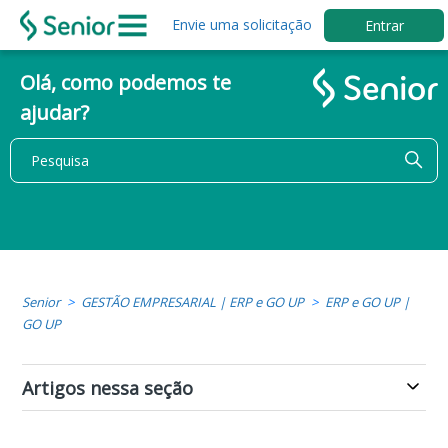
Envie uma solicitação
Entrar
Olá, como podemos te
ajudar?
Senior
GESTÃO EMPRESARIAL | ERP e GO UP
ERP e GO UP |
GO UP
Artigos nessa seção