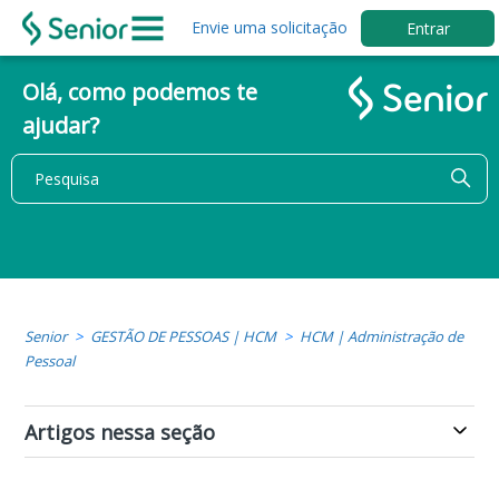
Envie uma solicitação
Entrar
Olá, como podemos te
ajudar?
Senior
GESTÃO DE PESSOAS | HCM
HCM | Administração de
Pessoal
Artigos nessa seção