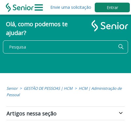
Envie uma solicitação
Entrar
Olá, como podemos te
ajudar?
Senior
GESTÃO DE PESSOAS | HCM
HCM | Administração de
Pessoal
Artigos nessa seção