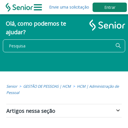
Envie uma solicitação
Entrar
Olá, como podemos te
ajudar?
Senior
GESTÃO DE PESSOAS | HCM
HCM | Administração de
Pessoal
Artigos nessa seção