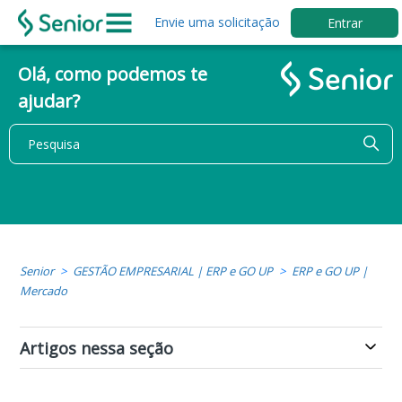
Envie uma solicitação
Entrar
Olá, como podemos te
ajudar?
Senior
GESTÃO EMPRESARIAL | ERP e GO UP
ERP e GO UP |
Mercado
Artigos nessa seção