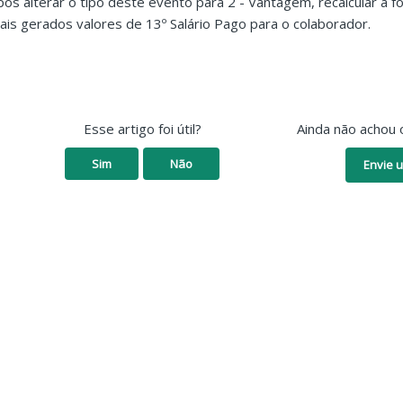
pós alterar o tipo deste evento para 2 - Vantagem, recalcular a fo
ais gerados valores de 13º Salário Pago para o colaborador.
Esse artigo foi útil?
Ainda não achou 
Sim
Não
Envie u