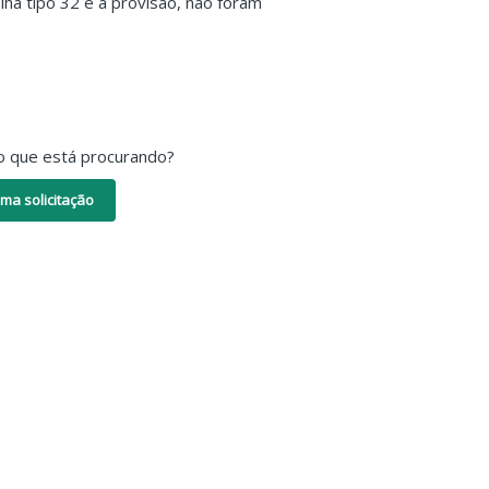
lha tipo 32 e a provisão, não foram
o que está procurando?
ma solicitação