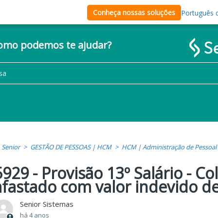
Conheça nossas soluções
Português d
como podemos te ajudar?
Senior
GESTÃO DE PESSOAS | HCM
HCM | Administração de Pessoal
5929 - Provisão 13º Salário - C
afastado com valor indevido de
Senior Sistemas
há 4 anos