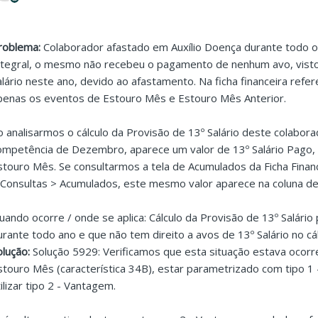
roblema:
Colaborador afastado em Auxílio Doença durante todo o a
ntegral, o mesmo não recebeu o pagamento de nenhum avo, visto 
alário neste ano, devido ao afastamento. Na ficha financeira refer
penas os eventos de Estouro Mês e Estouro Mês Anterior.
o analisarmos o cálculo da Provisão de 13º Salário deste colabora
ompetência de Dezembro, aparece um valor de 13º Salário Pago
stouro Mês. Se consultarmos a tela de Acumulados da Ficha Financ
 Consultas > Acumulados, este mesmo valor aparece na coluna de 1
uando ocorre / onde se aplica: Cálculo da Provisão de 13º Salári
urante todo ano e que não tem direito a avos de 13º Salário no cál
olução:
Solução 5929: Verificamos que esta situação estava ocor
stouro Mês (característica 34B), estar parametrizado com tipo 1
tilizar tipo 2 - Vantagem.