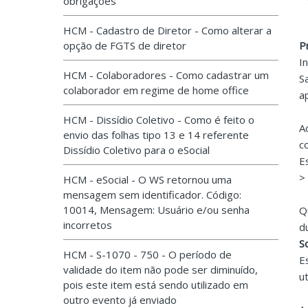
obrigações
HCM - Cadastro de Diretor - Como alterar a
opção de FGTS de diretor
P
I
HCM - Colaboradores - Como cadastrar um
S
colaborador em regime de home office
a
HCM - Dissídio Coletivo - Como é feito o
A
envio das folhas tipo 13 e 14 referente
c
Dissídio Coletivo para o eSocial
E
>
HCM - eSocial - O WS retornou uma
mensagem sem identificador. Código:
10014, Mensagem: Usuário e/ou senha
Q
incorretos
d
S
HCM - S-1070 - 750 - O período de
E
validade do item não pode ser diminuído,
u
pois este item está sendo utilizado em
outro evento já enviado