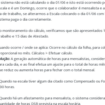
 sistema não está calculando o dia 01/06 e isto está ocorrendo p
scala e é um Domingo, ocorre que o colaborador é mensalista e 
ia de trabalho, se alterarmos a Escala colocando o dia 01/06 com 
istema paga o dia corretamente.
o monitoramento do cálculo, verificamos que são apresentados 14
rabalho e 15 dias de Atestado.
uando ocorre / onde se aplica: Ocorre no cálculo da folha, para
roporcional no mês. Cálculos > Efetuar cálculo.
olução:
A geração automática de horas para mensalistas, considera
ara cada dia, e ao final efetua um ajuste para o total de horas 
ue reduz ou aumenta horas para fechar com o total mensal.
 Quando na escala tiver algum dia citado como Compensado ou Fo
:00 horas.
 Quando há um afastamento para mensalista, o sistema considera
uantidade de horas DSR prevista na escala horária.