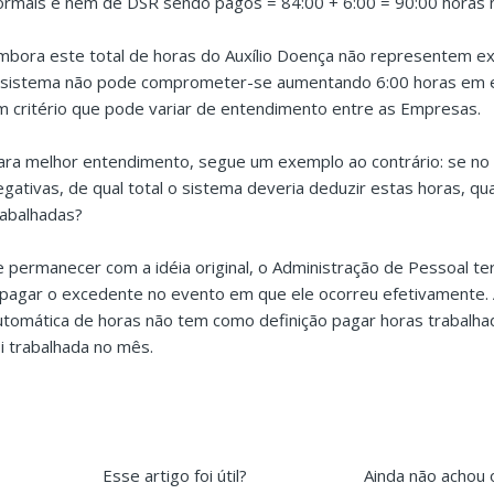
ormais e nem de DSR sendo pagos = 84:00 + 6:00 = 90:00 horas n
mbora este total de horas do Auxílio Doença não representem ex
 sistema não pode comprometer-se aumentando 6:00 horas em e
m critério que pode variar de entendimento entre as Empresas.
ara melhor entendimento, segue um exemplo ao contrário: se no 
egativas, de qual total o sistema deveria deduzir estas horas, q
rabalhadas?
e permanecer com a idéia original, o Administração de Pessoal teri
 pagar o excedente no evento em que ele ocorreu efetivamente. 
utomática de horas não tem como definição pagar horas trabalh
oi trabalhada no mês.
Esse artigo foi útil?
Ainda não achou 