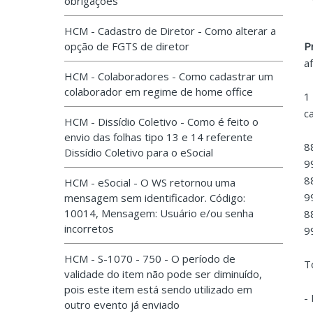
obrigações
HCM - Cadastro de Diretor - Como alterar a
opção de FGTS de diretor
P
a
HCM - Colaboradores - Como cadastrar um
colaborador em regime de home office
1
c
HCM - Dissídio Coletivo - Como é feito o
envio das folhas tipo 13 e 14 referente
8
Dissídio Coletivo para o eSocial
9
8
HCM - eSocial - O WS retornou uma
9
mensagem sem identificador. Código:
10014, Mensagem: Usuário e/ou senha
8
incorretos
9
HCM - S-1070 - 750 - O período de
T
validade do item não pode ser diminuído,
pois este item está sendo utilizado em
-
outro evento já enviado