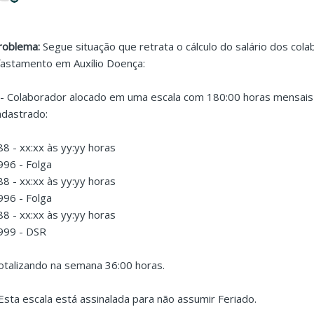
roblema:
Segue situação que retrata o cálculo do salário dos co
fastamento em Auxílio Doença:
 - Colaborador alocado em uma escala com 180:00 horas mensais 
adastrado:
88 - xx:xx às yy:yy horas
996 - Folga
88 - xx:xx às yy:yy horas
996 - Folga
88 - xx:xx às yy:yy horas
999 - DSR
otalizando na semana 36:00 horas.
 Esta escala está assinalada para não assumir Feriado.