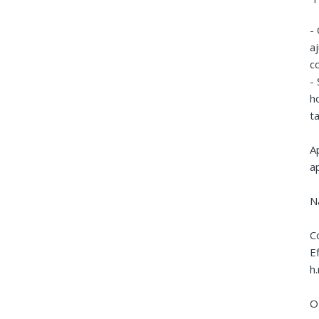
-
a
c
-
h
t
A
a
N
C
E
h
O