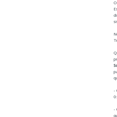
O
E
d
s
N
T
Q
p
S
p
q
-
0
-
q