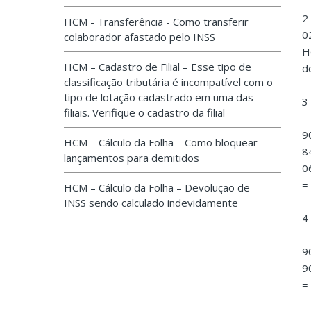
2
HCM - Transferência - Como transferir
0
colaborador afastado pelo INSS
H
HCM – Cadastro de Filial – Esse tipo de
d
classificação tributária é incompatível com o
tipo de lotação cadastrado em uma das
3
filiais. Verifique o cadastro da filial
9
HCM – Cálculo da Folha – Como bloquear
8
lançamentos para demitidos
0
=
HCM – Cálculo da Folha – Devolução de
INSS sendo calculado indevidamente
4
9
9
=