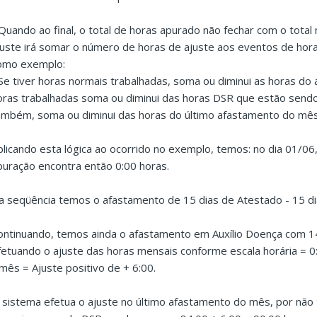
 Quando ao final, o total de horas apurado não fechar com o total 
juste irá somar o número de horas de ajuste aos eventos de hor
omo exemplo:
 Se tiver horas normais trabalhadas, soma ou diminui as horas do a
oras trabalhadas soma ou diminui das horas DSR que estão sendo
ambém, soma ou diminui das horas do último afastamento do mês
plicando esta lógica ao ocorrido no exemplo, temos: no dia 01/06
puração encontra então 0:00 horas.
a seqüência temos o afastamento de 15 dias de Atestado - 15 dia
ontinuando, temos ainda o afastamento em Auxílio Doença com 14 
fetuando o ajuste das horas mensais conforme escala horária = 0:
.mês = Ajuste positivo de + 6:00.
 sistema efetua o ajuste no último afastamento do mês, por não