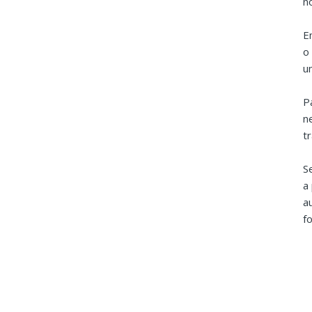
n
E
o
u
P
n
t
S
a
a
f