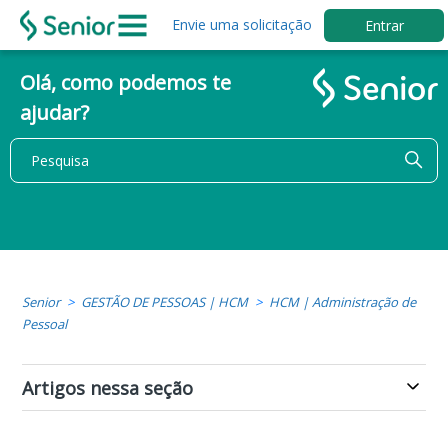
Envie uma solicitação
Entrar
Olá, como podemos te
ajudar?
Senior
GESTÃO DE PESSOAS | HCM
HCM | Administração de
Pessoal
Artigos nessa seção